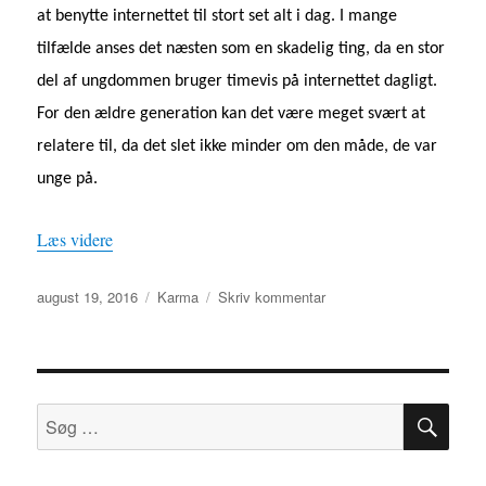
at benytte internettet til stort set alt i dag. I mange
tilfælde anses det næsten som en skadelig ting, da en stor
del af ungdommen bruger timevis på internettet dagligt.
For den ældre generation kan det være meget svært at
relatere til, da det slet ikke minder om den måde, de var
unge på.
“Seniorer finder venner på nettet”
Læs videre
Udgivet
Kategorier
til
august 19, 2016
Karma
Skriv kommentar
Seniorer
finder
venner
på
SØ
nettet
Søg
efter: