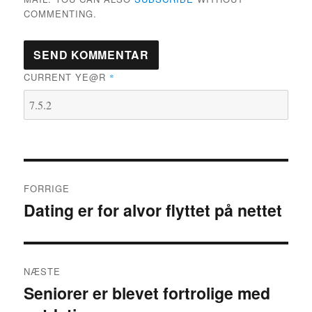
COMMENTING.
CURRENT YE@R
*
Indlægsnavigation
FORRIGE
Dating er for alvor flyttet på nettet
Forrige
indlæg:
NÆSTE
Seniorer er blevet fortrolige med
Næste
indlæg: