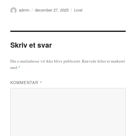
Forfatter
Udgivet
Kategorier
admin
december 27, 2025
Livet
Skriv et svar
Din e-mailadresse vil ikke blive publiceret.
Krævede felter er markeret
med
*
KOMMENTAR
*